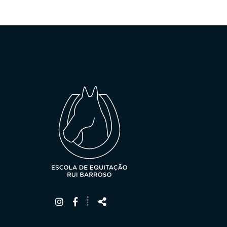
Siga-
Partilhar
┊
nos
na
Rede