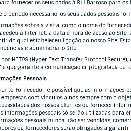
ra fornecer os seus dados à Rui Barroso para os f
lo período necessário, os seus dados pessoais for
ormações sobre a visita, como o nome do fornecedo
 acedeu à Internet, a data e hora de aceso ao Site
rtir do qual estabeleceu ligação ao nosso Site. Est
endências e administrar o Site.
 por HTTPS (Hyper Text Transfer Protocol Secure),
” e que garante a comunicação criptografada de t
rmações Pessoais
iente-Fornecedor, é possível que as informações p
 a empresas com vínculos a nós sempre com o obje
ecessidades dos nossos clientes ou fornecer info
s informações pessoais só serão utilizadas para efe
ormações pessoais nunca irão ser vendidas, comerc
res ou fornecedores serão obrigados a garantir e