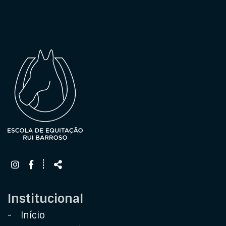
Siga-
Partilhar
┊
nos
na
Rede
Institucional
Início