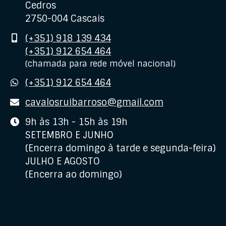
Cedros
2750-004 Cascais
Telemóvel
(+351) 918 139 434
(+351) 912 654 464
(chamada para rede móvel nacional)
WhatsApp
(+351) 912 654 464
E-
cavalosruibarroso@gmail.com
mail
Horário
9h às 13h - 15h às 19h
SETEMBRO E JUNHO
(Encerra domingo à tarde e segunda-feira)
JULHO E AGOSTO
(Encerra ao domingo)