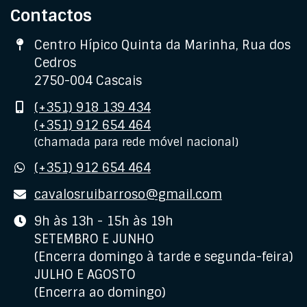
Contactos
Morada
Centro Hípico Quinta da Marinha, Rua dos
Cedros
2750-004 Cascais
Telemóvel
(+351) 918 139 434
(+351) 912 654 464
(chamada para rede móvel nacional)
WhatsApp
(+351) 912 654 464
E-
cavalosruibarroso@gmail.com
mail
Horário
9h às 13h - 15h às 19h
SETEMBRO E JUNHO
(Encerra domingo à tarde e segunda-feira)
JULHO E AGOSTO
(Encerra ao domingo)