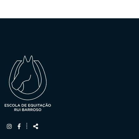
Siga-
Partilhar
┊
nos
na